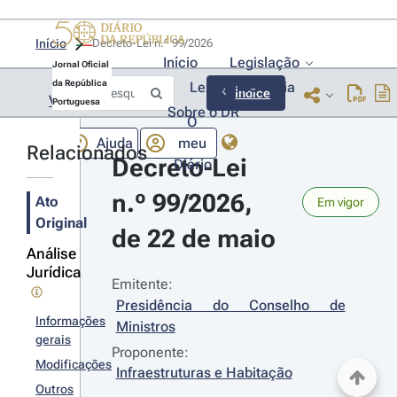
Início
Decreto-Lei n.º 99/2026 
Início
Legislação
Jornal Oficial
da República
Lexionário
Lia
Índice
Voltar
Portuguesa
Sobre o DR
O
Ajuda
meu
Relacionados
Decreto-Lei 
Diário
n.º 99/2026, 
Ato
Em vigor
Original
de 22 de maio
Análise
Jurídica
Emitente:
Presidência do Conselho de 
Informações
Ministros
gerais
Proponente:
Modificações
Infraestruturas e Habitação
Outros