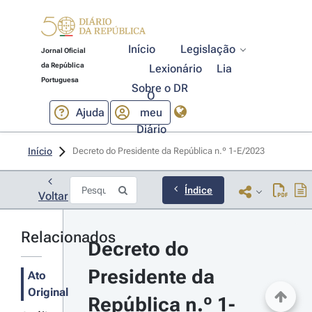
Início
Legislação
Jornal Oficial
da República
Lexionário
Lia
Portuguesa
Sobre o DR
O
Ajuda
meu
Diário
Início
Decreto do Presidente da República n.º 1-E/2023 
Índice
Voltar
Relacionados
Decreto do 
Presidente da 
Ato
Original
República n.º 1-