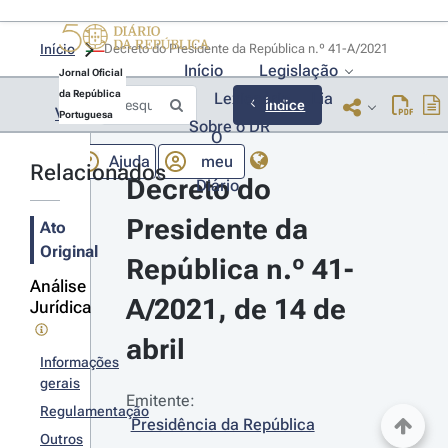
Início
Decreto do Presidente da República n.º 41-A/2021 
Início
Legislação
Jornal Oficial
da República
Lexionário
Lia
Índice
Voltar
Portuguesa
Sobre o DR
O
Ajuda
meu
Relacionados
Decreto do 
Diário
Presidente da 
Ato
Original
República n.º 41-
Análise
A/2021, de 14 de 
Jurídica
abril
Informações
gerais
Emitente:
Regulamentação
Presidência da República
Outros