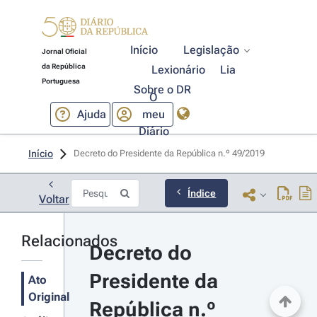
Início
Legislação
Jornal Oficial
da República
Lexionário
Lia
Portuguesa
Sobre o DR
O
Ajuda
meu
Diário
Início
Decreto do Presidente da República n.º 49/2019 
Índice
Voltar
Relacionados
Decreto do 
Presidente da 
Ato
Original
República n.º 