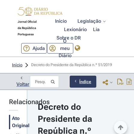
Início
Legislação
Jornal Oficial
da República
Lexionário
Lia
Portuguesa
Sobre o DR
O
Ajuda
meu
Diário
Início
Decreto do Presidente da República n.º 51/2019 
Índice
Voltar
Relacionados
Decreto do 
Presidente da 
Ato
Original
República n.º 