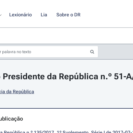
Lexionário
Lia
Sobre o DR
 Presidente da República n.º 51-A
ia da República
ublicação
da República n.º 135/2017, 1º Suplemento, Série I de 2017-07-