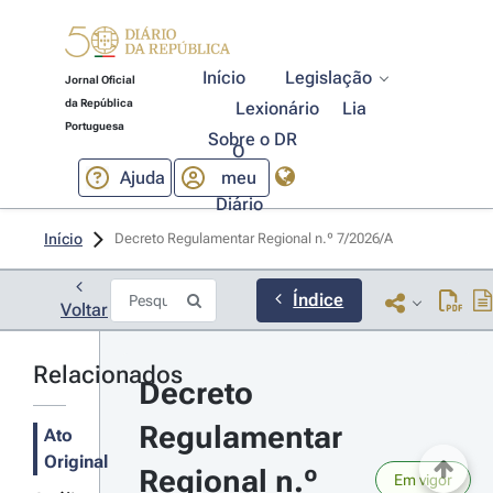
Início
Legislação
Jornal Oficial
da República
Lexionário
Lia
Portuguesa
Sobre o DR
O
Ajuda
meu
Diário
Início
Decreto Regulamentar Regional n.º 7/2026/A 
Índice
Voltar
Relacionados
Decreto 
Regulamentar 
Ato
Original
Regional n.º 
Em vigor