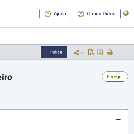
Ajuda
O meu Diário
Índice
eiro
Em vigor