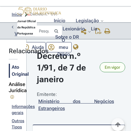
Início
Decreto n.º 1/91 
Início
Legislação
Jornal Oficial
da República
Lexionário
Lia
Voltar
Portuguesa
Sobre o DR
O
Ajuda
meu
Relacionados
Decreto n.º 
Diário
1/91, de 7 de 
Ato
Em vigor
Original
janeiro
Análise
Jurídica
Emitente:
Ministério dos Negócios 
Informações
Estrangeiros
gerais
Outros
Tipos