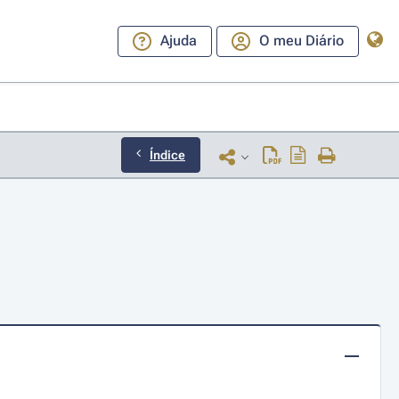
Ajuda
O meu Diário
Índice