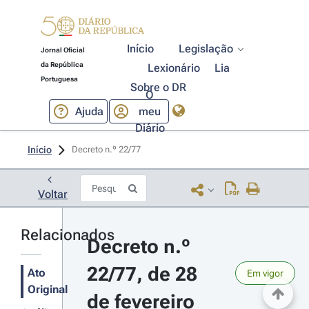
Início
Legislação
Jornal Oficial
da República
Lexionário
Lia
Portuguesa
Sobre o DR
O
Ajuda
meu
Diário
Início
Decreto n.º 22/77 
Voltar
Relacionados
Decreto n.º 
22/77, de 28 
Ato
Em vigor
Original
de fevereiro