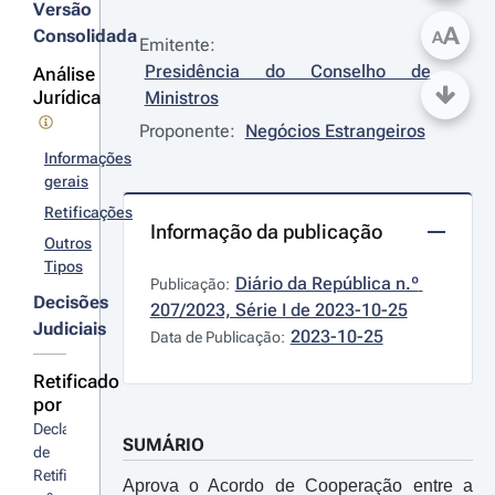
Versão
A
Consolidada
A
Emitente:
Presidência do Conselho de 
Análise
Jurídica
Ministros
Proponente:
Negócios Estrangeiros
Informações
gerais
Retificações
Informação da publicação
Outros
Tipos
Diário da República n.º 
Publicação:
Decisões
207/2023, Série I de 2023-10-25
Judiciais
2023-10-25
Data de Publicação:
Retificado
por
Declaração 
SUMÁRIO
de 
Retificação 
Aprova o Acordo de Cooperação entre a