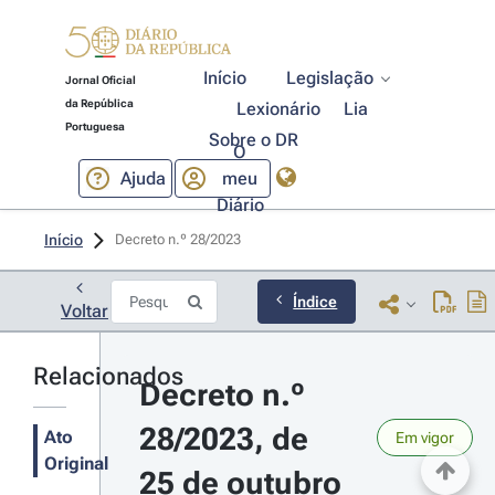
Início
Legislação
Jornal Oficial
da República
Lexionário
Lia
Portuguesa
Sobre o DR
O
Ajuda
meu
Diário
Início
Decreto n.º 28/2023 
Índice
Voltar
Relacionados
Decreto n.º 
28/2023, de 
Ato
Em vigor
Original
25 de outubro