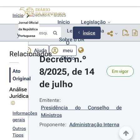
Início
Decreto n.º 8/2025 
Início
Legislação
Jornal Oficial
da República
Lexionário
Lia
Índice
Voltar
Portuguesa
Sobre o DR
O
Ajuda
meu
Relacionados
Decreto n.º 
Diário
8/2025, de 14 
Ato
Em vigor
Original
de julho
Análise
Jurídica
Emitente:
Presidência do Conselho de 
Informações
Ministros
gerais
Proponente:
Administração Interna
Outros
Tipos