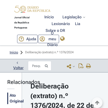
Início
Legislação
Jornal Oficial
da República
Lexionário
Lia
Portuguesa
Sobre o DR
O
Ajuda
meu
Diário
Início
Deliberação (extrato) n.º 1376/2024 
Voltar
Relacionados
Deliberação 
(extrato) n.º 
Ato
Original
1376/2024, de 22 de 