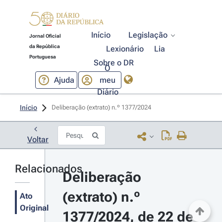
Início
Legislação
Jornal Oficial
da República
Lexionário
Lia
Portuguesa
Sobre o DR
O
Ajuda
meu
Diário
Início
Deliberação (extrato) n.º 1377/2024 
Voltar
Relacionados
Deliberação 
(extrato) n.º 
Ato
Original
1377/2024, de 22 de 