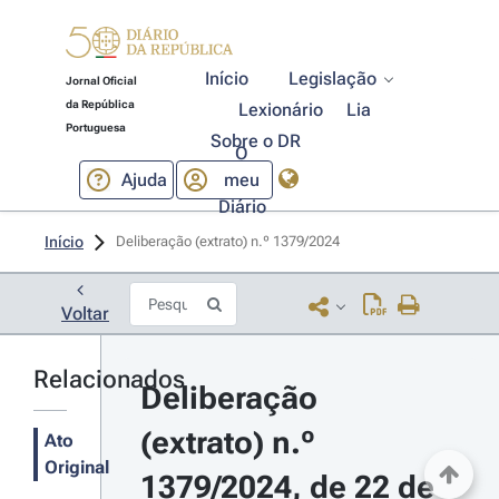
Início
Legislação
Jornal Oficial
da República
Lexionário
Lia
Portuguesa
Sobre o DR
O
Ajuda
meu
Diário
Início
Deliberação (extrato) n.º 1379/2024 
Voltar
Relacionados
Deliberação 
(extrato) n.º 
Ato
Original
1379/2024, de 22 de 