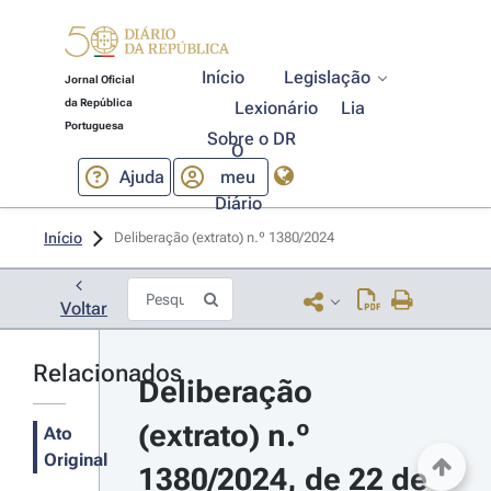
Início
Legislação
Jornal Oficial
da República
Lexionário
Lia
Portuguesa
Sobre o DR
O
Ajuda
meu
Diário
Início
Deliberação (extrato) n.º 1380/2024 
Voltar
Relacionados
Deliberação 
(extrato) n.º 
Ato
Original
1380/2024, de 22 de 