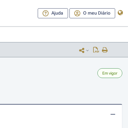
Ajuda
O meu Diário
Em vigor