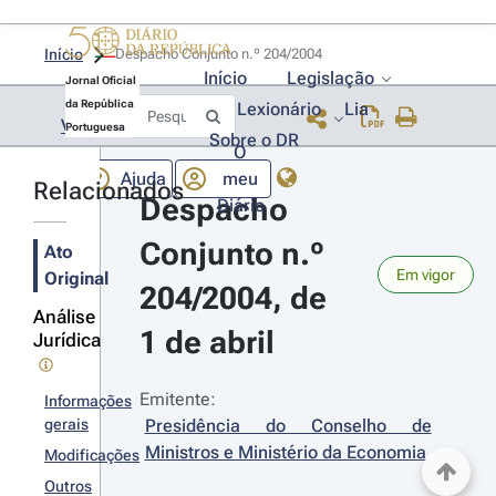
Início
Despacho Conjunto n.º 204/2004 
Início
Legislação
Jornal Oficial
da República
Lexionário
Lia
Voltar
Portuguesa
Sobre o DR
O
Ajuda
meu
Relacionados
Despacho 
Diário
Conjunto n.º 
Ato
Em vigor
Original
204/2004, de 
Análise
1 de abril
Jurídica
Emitente:
Informações
gerais
Presidência do Conselho de 
Ministros e Ministério da Economia
Modificações
Outros