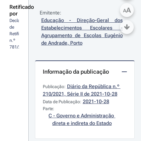
Retificado
A
A
Emitente:
por
Educação - Direção-Geral dos 
Declaração 
de 
Estabelecimentos Escolares - 
Retificação 
Agrupamento de Escolas Eugénio 
n.º 
de Andrade, Porto
781/2021
Informação da publicação
Diário da República n.º 
Publicação:
210/2021, Série II de 2021-10-28
2021-10-28
Data de Publicação:
Parte:
C - Governo e Administração 
direta e indireta do Estado