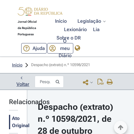
Início
Legislação
Jornal Oficial
da República
Lexionário
Lia
Portuguesa
Sobre o DR
O
Ajuda
meu
Diário
Início
Despacho (extrato) n.º 10598/2021 
Voltar
Relacionados
Despacho (extrato) 
n.º 10598/2021, de 
Ato
Original
28 de outubro