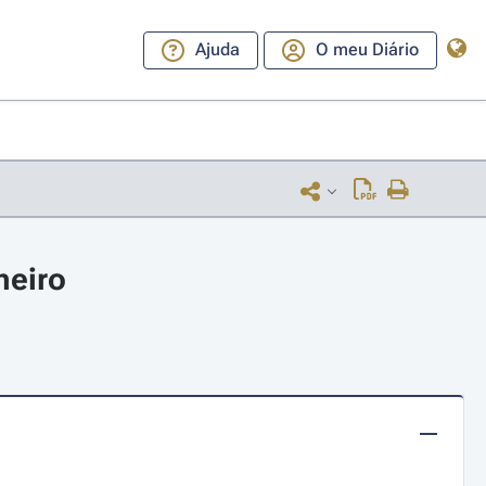
Ajuda
O meu Diário
neiro