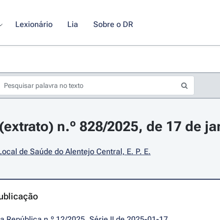
Lexionário
Lia
Sobre o DR
extrato) n.º 828/2025, de 17 de ja
ocal de Saúde do Alentejo Central, E. P. E.
ublicação
da República n.º 12/2025, Série II de 2025-01-17