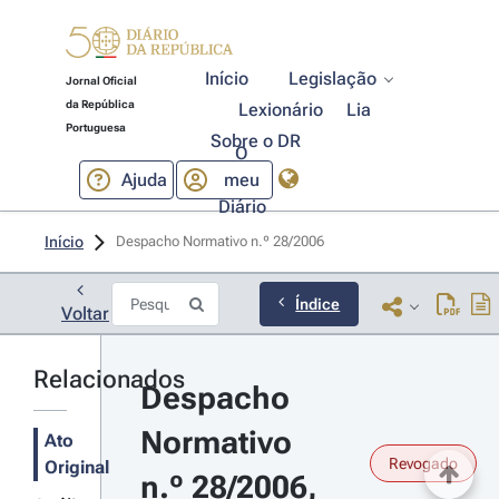
Início
Legislação
Jornal Oficial
da República
Lexionário
Lia
Portuguesa
Sobre o DR
O
Ajuda
meu
Diário
Início
Despacho Normativo n.º 28/2006 
Índice
Voltar
Relacionados
Despacho 
Normativo 
Ato
Revogado
Original
n.º 28/2006, 