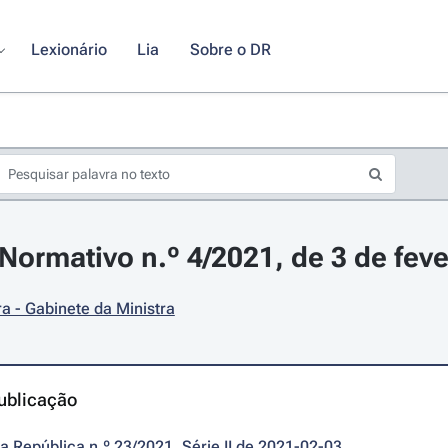
Lexionário
Lia
Sobre o DR
ormativo n.º 4/2021, de 3 de feve
ra - Gabinete da Ministra
ublicação
da República n.º 23/2021, Série II de 2021-02-03