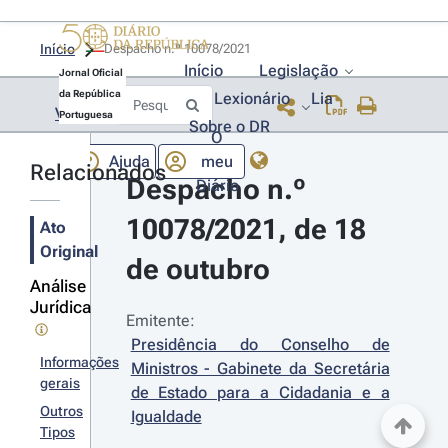
Início
Despacho n.º 10078/2021 
Início
Legislação
Jornal Oficial
da República
Lexionário
Lia
Voltar
Portuguesa
Sobre o DR
O
Ajuda
meu
Relacionados
Despacho n.º 
Diário
10078/2021, de 18 
Ato
Original
de outubro
Análise
Jurídica
Emitente:
Presidência do Conselho de 
Informações
Ministros - Gabinete da Secretária 
gerais
de Estado para a Cidadania e a 
Outros
Igualdade
Tipos