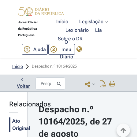
Início
Legislação
Jornal Oficial
da República
Lexionário
Lia
Portuguesa
Sobre o DR
O
Ajuda
meu
Diário
Início
Despacho n.º 10164/2025 
Voltar
Relacionados
Despacho n.º 
10164/2025, de 27 
Ato
Original
de agosto