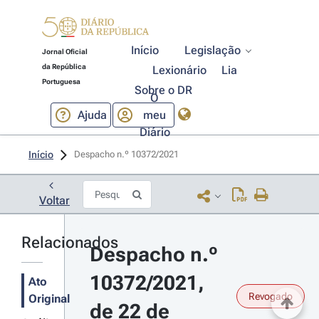
Início
Legislação
Jornal Oficial
da República
Lexionário
Lia
Portuguesa
Sobre o DR
O
Ajuda
meu
Diário
Início
Despacho n.º 10372/2021 
Voltar
Relacionados
Despacho n.º 
10372/2021, 
Ato
Revogado
Original
de 22 de 