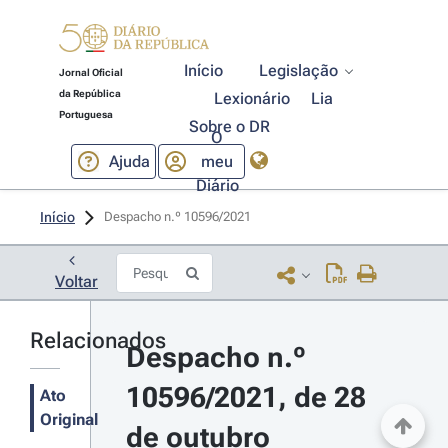
Início
Legislação
Jornal Oficial
da República
Lexionário
Lia
Portuguesa
Sobre o DR
O
Ajuda
meu
Diário
Início
Despacho n.º 10596/2021 
Voltar
Relacionados
Despacho n.º 
10596/2021, de 28 
Ato
Original
de outubro