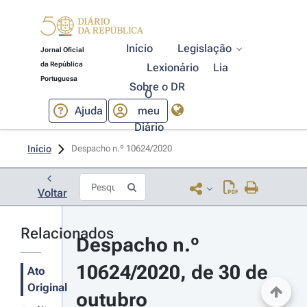
Início
Legislação
Jornal Oficial
da República
Lexionário
Lia
Portuguesa
Sobre o DR
O
Ajuda
meu
Diário
Início
Despacho n.º 10624/2020 
Voltar
Relacionados
Despacho n.º 
10624/2020, de 30 de 
Ato
Original
outubro