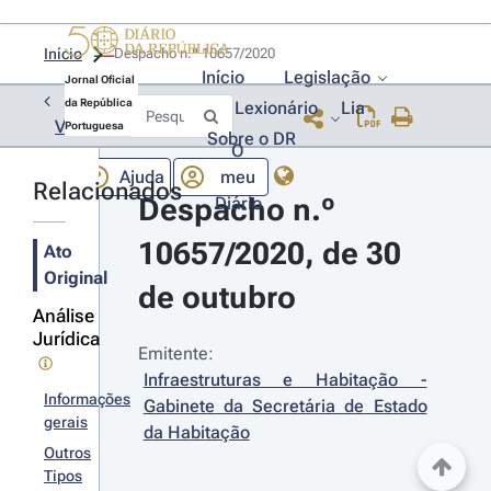
Início
Despacho n.º 10657/2020 
Início
Legislação
Jornal Oficial
da República
Lexionário
Lia
Voltar
Portuguesa
Sobre o DR
O
Ajuda
meu
Relacionados
Despacho n.º 
Diário
10657/2020, de 30 
Ato
Original
de outubro
Análise
Jurídica
Emitente:
Infraestruturas e Habitação - 
Informações
Gabinete da Secretária de Estado 
gerais
da Habitação
Outros
Tipos