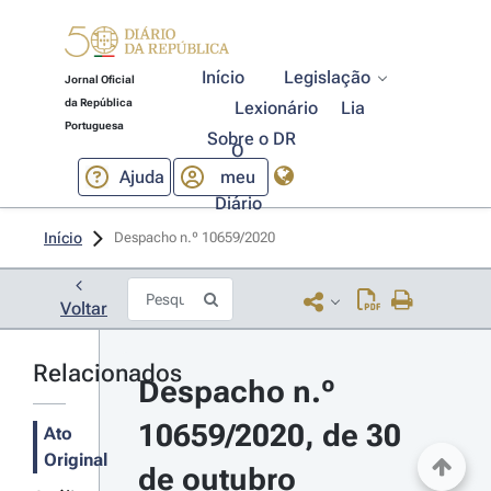
Início
Legislação
Jornal Oficial
da República
Lexionário
Lia
Portuguesa
Sobre o DR
O
Ajuda
meu
Diário
Início
Despacho n.º 10659/2020 
Voltar
Relacionados
Despacho n.º 
10659/2020, de 30 
Ato
Original
de outubro