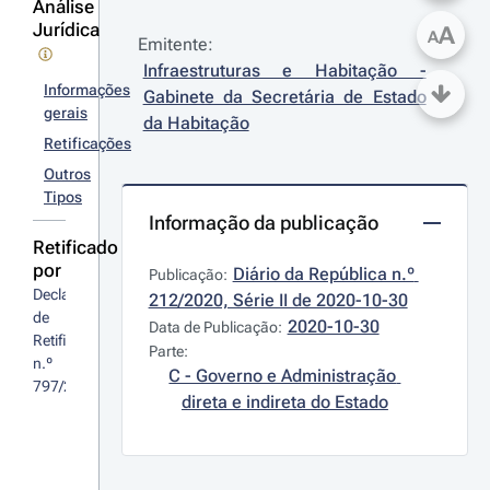
Análise
Jurídica
A
A
Emitente:
Infraestruturas e Habitação - 
Informações
Gabinete da Secretária de Estado 
gerais
da Habitação
Retificações
Outros
Tipos
Informação da publicação
Retificado
por
Diário da República n.º 
Publicação:
Declaração 
212/2020, Série II de 2020-10-30
de 
2020-10-30
Data de Publicação:
Retificação 
Parte:
n.º 
C - Governo e Administração 
797/2020
direta e indireta do Estado