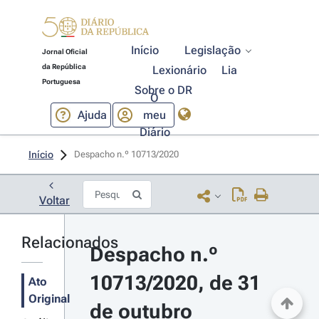
Início
Legislação
Jornal Oficial
da República
Lexionário
Lia
Portuguesa
Sobre o DR
O
Ajuda
meu
Diário
Início
Despacho n.º 10713/2020 
Voltar
Relacionados
Despacho n.º 
10713/2020, de 31 
Ato
Original
de outubro