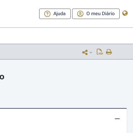
Ajuda
O meu Diário
ro