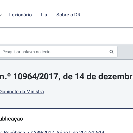
Lexionário
Lia
Sobre o DR
n.º 10964/2017, de 14 de dezemb
 Gabinete da Ministra
ublicação
da República n.º 239/2017, Série II de 2017-12-14