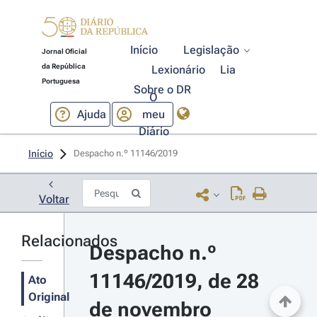
Início
Legislação
Jornal Oficial
da República
Lexionário
Lia
Portuguesa
Sobre o DR
O
Ajuda
meu
Diário
Início
Despacho n.º 11146/2019 
Voltar
Relacionados
Despacho n.º 
11146/2019, de 28 
Ato
Original
de novembro