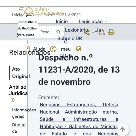
Início
Despacho n.º 11231-A/2020 
Início
Legislação
Jornal Oficial
da República
Lexionário
Lia
Voltar
Portuguesa
Sobre o DR
O
Ajuda
meu
Relacionados
Despacho n.º 
Diário
11231-A/2020, de 13 
Ato
Original
de novembro
Análise
Jurídica
Emitente:
Negócios Estrangeiros, Defesa 
Informações
Nacional, Administração Interna, 
gerais
Saúde e Infraestruturas e 
Direito
Habitação - Gabinetes do Ministro 
da
de Estado e dos Negócios 