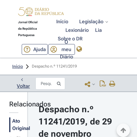
Início
Legislação
Jornal Oficial
da República
Lexionário
Lia
Portuguesa
Sobre o DR
O
Ajuda
meu
Diário
Início
Despacho n.º 11241/2019 
Voltar
Relacionados
Despacho n.º 
11241/2019, de 29 
Ato
Original
de novembro