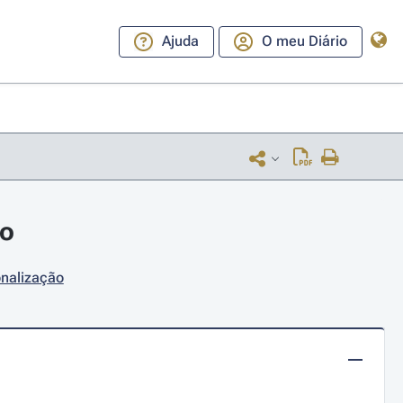
Ajuda
O meu Diário
ro
onalização