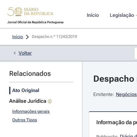
Início
Legislação
Jornal Oficial da República Portuguesa
Início
Despacho n.º 11243/2019 
Voltar
Relacionados
Despacho 
Ato Original
Emitente:
Negócios 
Análise Jurídica
Informações gerais
Outros Tipos
Informação da p
Diário 
Publicação: