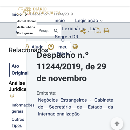
Início
Despacho n.º 11244/2019 
Início
Legislação
Jornal Oficial
da República
Lexionário
Lia
Voltar
Portuguesa
Sobre o DR
O
Ajuda
meu
Relacionados
Despacho n.º 
Diário
11244/2019, de 29 
Ato
Original
de novembro
Análise
Jurídica
Emitente:
Negócios Estrangeiros - Gabinete 
Informações
do Secretário de Estado da 
gerais
Internacionalização
Outros
Tipos