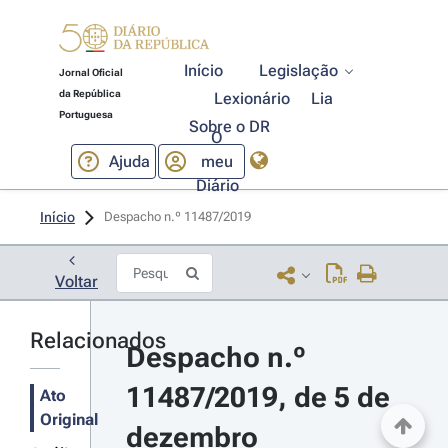
Início
Legislação
Jornal Oficial
da República
Lexionário
Lia
Portuguesa
Sobre o DR
O
Ajuda
meu
Diário
Início
Despacho n.º 11487/2019 
Voltar
Relacionados
Despacho n.º 
11487/2019, de 5 de 
Ato
Original
dezembro