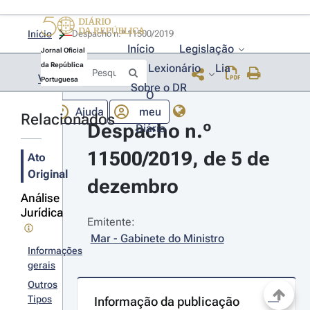
Início
Despacho n.º 11500/2019 
Início
Legislação
Jornal Oficial
da República
Lexionário
Lia
Voltar
Portuguesa
Sobre o DR
O
Ajuda
meu
Relacionados
Despacho n.º 
Diário
11500/2019, de 5 de 
Ato
Original
dezembro
Análise
Jurídica
Emitente:
Mar - Gabinete do Ministro
Informações
gerais
Outros
Tipos
Informação da publicação