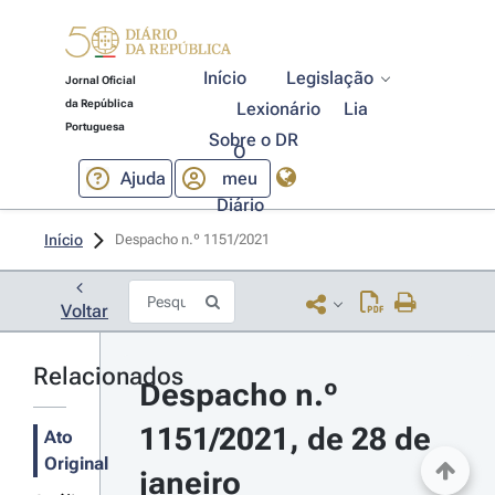
Início
Legislação
Jornal Oficial
da República
Lexionário
Lia
Portuguesa
Sobre o DR
O
Ajuda
meu
Diário
Início
Despacho n.º 1151/2021 
Voltar
Relacionados
Despacho n.º 
1151/2021, de 28 de 
Ato
Original
janeiro