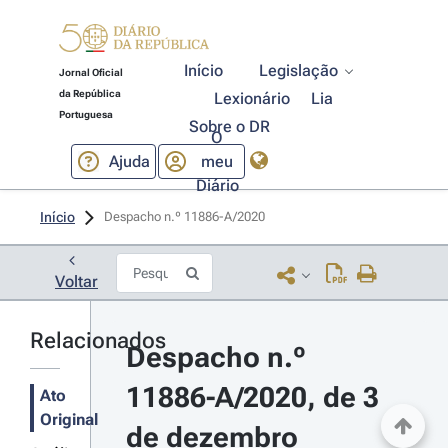
Início
Legislação
Jornal Oficial
da República
Lexionário
Lia
Portuguesa
Sobre o DR
O
Ajuda
meu
Diário
Início
Despacho n.º 11886-A/2020 
Voltar
Relacionados
Despacho n.º 
11886-A/2020, de 3 
Ato
Original
de dezembro