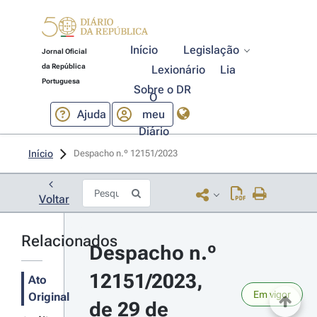
Início
Legislação
Jornal Oficial
da República
Lexionário
Lia
Portuguesa
Sobre o DR
O
Ajuda
meu
Diário
Início
Despacho n.º 12151/2023 
Voltar
Relacionados
Despacho n.º 
12151/2023, 
Ato
Em vigor
Original
de 29 de 