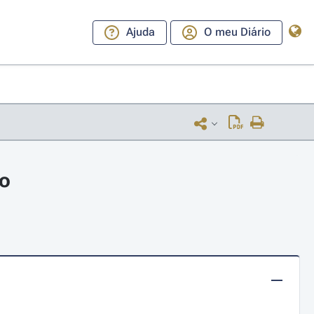
Ajuda
O meu Diário
ro