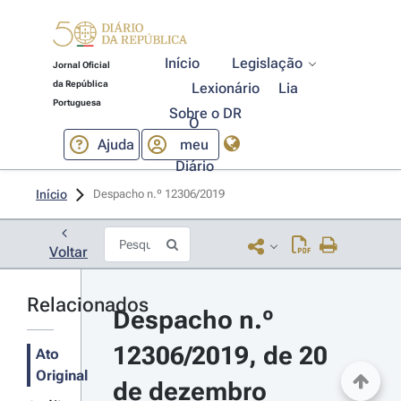
Início
Legislação
Jornal Oficial
da República
Lexionário
Lia
Portuguesa
Sobre o DR
O
Ajuda
meu
Diário
Início
Despacho n.º 12306/2019 
Voltar
Relacionados
Despacho n.º 
12306/2019, de 20 
Ato
Original
de dezembro