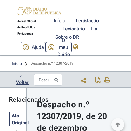
Início
Legislação
Jornal Oficial
da República
Lexionário
Lia
Portuguesa
Sobre o DR
O
Ajuda
meu
Diário
Início
Despacho n.º 12307/2019 
Voltar
Relacionados
Despacho n.º 
12307/2019, de 20 
Ato
Original
de dezembro