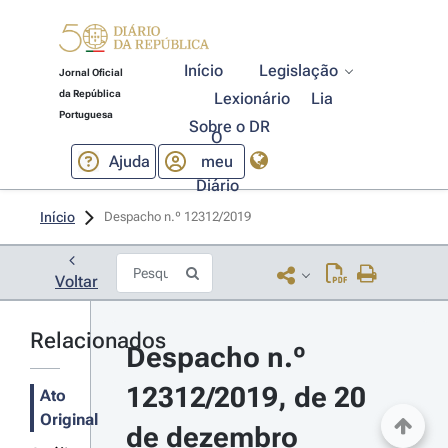
Início
Legislação
Jornal Oficial
da República
Lexionário
Lia
Portuguesa
Sobre o DR
O
Ajuda
meu
Diário
Início
Despacho n.º 12312/2019 
Voltar
Relacionados
Despacho n.º 
12312/2019, de 20 
Ato
Original
de dezembro