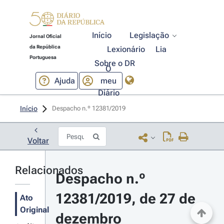
Início
Legislação
Jornal Oficial
da República
Lexionário
Lia
Portuguesa
Sobre o DR
O
Ajuda
meu
Diário
Início
Despacho n.º 12381/2019 
Voltar
Relacionados
Despacho n.º 
12381/2019, de 27 de 
Ato
Original
dezembro