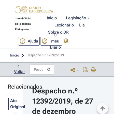
Início
Legislação
Jornal Oficial
da República
Lexionário
Lia
Portuguesa
Sobre o DR
O
Ajuda
meu
Diário
Início
Despacho n.º 12392/2019 
Voltar
Relacionados
Despacho n.º 
12392/2019, de 27 
Ato
Original
de dezembro