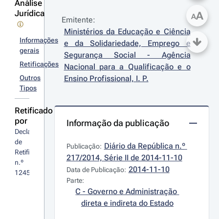
Análise
Jurídica
A
A
Emitente:
Ministérios da Educação e Ciência 
Informações
e da Solidariedade, Emprego e 
gerais
Segurança Social - Agência 
Retificações
Nacional para a Qualificação e o 
Outros
Ensino Profissional, I. P.
Tipos
Retificado
por
Informação da publicação
Declaração 
de 
Diário da República n.º 
Publicação:
Retificação 
217/2014, Série II de 2014-11-10
n.º 
2014-11-10
Data de Publicação:
1245/2014
Parte:
C - Governo e Administração 
direta e indireta do Estado