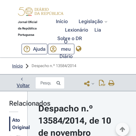
Início
Legislação
Jornal Oficial
da República
Lexionário
Lia
Portuguesa
Sobre o DR
O
Ajuda
meu
Diário
Início
Despacho n.º 13584/2014 
Voltar
Relacionados
Despacho n.º 
13584/2014, de 10 
Ato
Original
de novembro