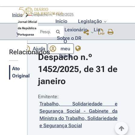
Início
Despacho n.º 1452/2025 
Início
Legislação
Jornal Oficial
da República
Lexionário
Lia
Voltar
Portuguesa
Sobre o DR
O
Ajuda
meu
Relacionados
Despacho n.º 
Diário
1452/2025, de 31 de 
Ato
Original
janeiro
Emitente:
Trabalho, Solidariedade e 
Segurança Social - Gabinete da 
Ministra do Trabalho, Solidariedade 
e Segurança Social